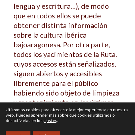
lengua y escritura…), de modo
que en todos ellos se puede
obtener distinta información
sobre la cultura ibérica
bajoaragonesa. Por otra parte,
todos los yacimientos de la Ruta,
cuyos accesos están señalizados,
siguen abiertos y accesibles
libremente para el público
habiendo sido objeto de limpieza
y mantenimiento en las últimas
Utilizamos cookies para ofrecerte la mejor experiencia en nuestra
semanas. Por último, informamos
web. Puedes aprender más sobre qué cookies utilizamos o
que en este mes de julio, en fecha
desactivarlas en los
ajustes
.
todavía pendiente de concreción