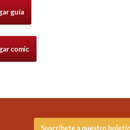
gar guía
gar comic
Suscríbete a nuestro boletí