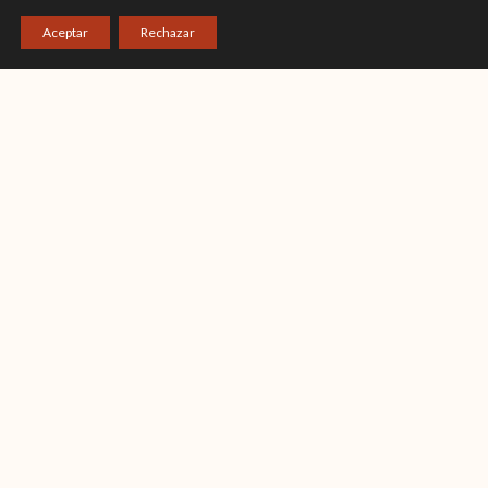
Aceptar
Rechazar
CATEGORÍAS
ANUNCIOS