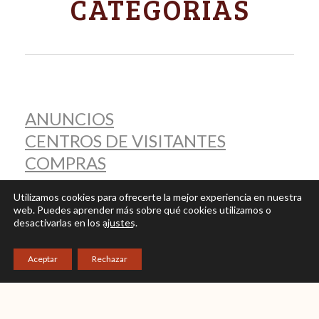
CATEGORÍAS
ANUNCIOS
CENTROS DE VISITANTES
COMPRAS
CONSOLIDACIONES
Utilizamos cookies para ofrecerte la mejor experiencia en nuestra
CURSOS
web. Puedes aprender más sobre qué cookies utilizamos o
desactivarlas en los
ajustes
.
EXCAVACIONES
EXPOSICIONES
Aceptar
Rechazar
JORNADAS
LIMPIEZAS
PRESENTACIONES